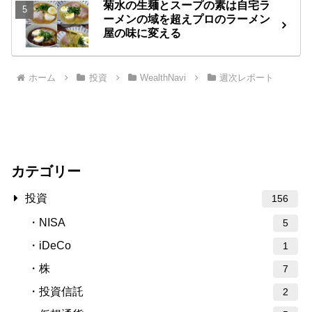
菊水の生麺とスープの素は自宅ラ
ーメンの域を超えプロのラーメン
屋の味に変える
ホーム
投資
WealthNavi
週次レポート
カテゴリー
投資
156
NISA
5
iDeCo
1
株
7
投資信託
2