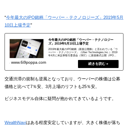
“
今年最大のIPO銘柄「ウーバー・テクノロジーズ」2019年5月
10日上場予定
”
今年最大のIPO銘柄「ウーバー・テクノロジー
ズ」2019年5月10日上場予定
2019年最大級のIPO銘柄（新規公開株）と言われている「ウ
ーバー・テクノロジーズ」（Uber Technologies,Inc.）2019
年4月に米証券取引委員会（SEC）に新規株式公開（IPO）
を正式申請してから、ついに2019年5月10日米市場に上場予
2019.05.08
www.6i9poppa.com
定！楽天証券での注文受付は、2019年5月10日（金）初値決
定後（22時半以降）から開始予定です。
交通渋滞の規制も逆風となっており、ウーバーの株価は公募
価格と比べて7％安、3月上場のリフトも25％安。
ビジネスモデル自体に疑問が抱かれてきているようです。
WealthNavi
はある程度安定していますが、大きく株価が落ち