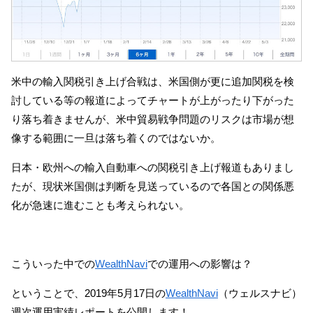
米中の輸入関税引き上げ合戦は、米国側が更に追加関税を検
討している等の報道によってチャートが上がったり下がった
り落ち着きませんが、米中貿易戦争問題のリスクは市場が想
像する範囲に一旦は落ち着くのではないか。
日本・欧州への輸入自動車への関税引き上げ報道もありまし
たが、現状米国側は判断を見送っているので各国との関係悪
化が急速に進むことも考えられない。
こういった中での
WealthNavi
での運用への影響は？
ということで、2019年5月17日の
WealthNavi
（ウェルスナビ）
週次運用実績レポートを公開します！