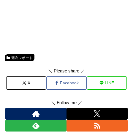
週次レポート
＼ Please share ／
X
Facebook
LINE
＼ Follow me ／