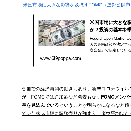
“
米国市場に大きな影響を及ぼすFOMC（連邦公開
米国市場に大きな影
か？投資の基本を
Federal Open M
カの金融政策を決定す
定会合」で決定している
れる米連邦準備理事会（
www.6i9poppa.com
のアメリカ合衆国の金
各国での経済再開の動きもあり、新型コロナウイル
が、FOMCでは追加策など発表もなく
FOMCメンバ
準を見込んでいる
ということが明らかになるなど積
ていた株式市場に調整売りが強まり、ダウ平均はたっ