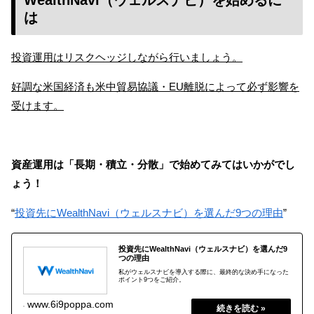
は
投資運用はリスクヘッジしながら行いましょう。
好調な米国経済も米中貿易協議・EU離脱によって必ず影響を
受けます。
資産運用は「長期・積立・分散」で始めてみてはいかがでし
ょう！
“
投資先にWealthNavi（ウェルスナビ）を選んだ9つの理由
”
投資先にWealthNavi（ウェルスナビ）を選んだ9
つの理由
私がウェルスナビを導入する際に、最終的な決め手になった
ポイント9つをご紹介。
2019.02.03
www.6i9poppa.com