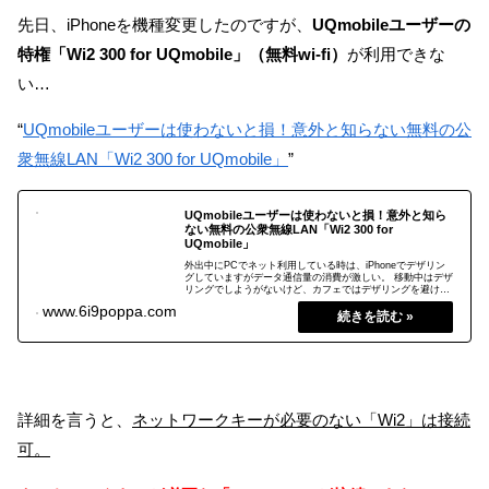
先日、iPhoneを機種変更したのですが、
UQmobileユーザーの
特権「Wi2 300 for UQmobile」（無料wi-fi）
が利用できな
い…
“
UQmobileユーザーは使わないと損！意外と知らない無料の公
衆無線LAN「Wi2 300 for UQmobile」
”
UQmobileユーザーは使わないと損！意外と知ら
ない無料の公衆無線LAN「Wi2 300 for
UQmobile」
外出中にPCでネット利用している時は、iPhoneでデザリン
グしていますがデータ通信量の消費が激しい。 移動中はデザ
リングでしようがないけど、カフェではデザリングを避けて
データ通信の消費はしたくないですよね。 公衆無線LANは利
2019.08.27
www.6i9poppa.com
用者が多いので、通信速度は遅いしセキュリティーも怖い。
そんな時、UQモバイルユーザーなら無料の公衆無線
LAN「Wi2 300 for UQmobile」を使いましょう。
詳細を言うと、
ネットワークキーが必要のない「Wi2」は接続
可。