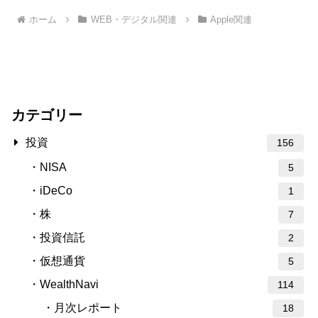
ホーム
WEB・デジタル関連
Apple関連
カテゴリー
投資
156
NISA
5
iDeCo
1
株
7
投資信託
2
仮想通貨
5
WealthNavi
114
月次レポート
18