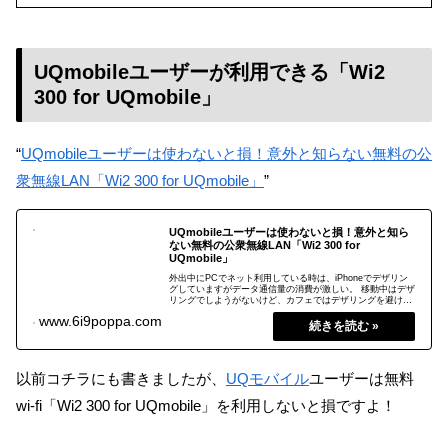
UQmobileユーザーが利用できる「Wi2
300 for UQmobile」
“
UQmobileユーザーは使わないと損！意外と知らない無料の公
衆無線LAN「Wi2 300 for UQmobile」
”
UQmobileユーザーは使わないと損！意外と知ら
ない無料の公衆無線LAN「Wi2 300 for
UQmobile」
外出中にPCでネット利用している時は、iPhoneでデザリン
グしていますがデータ通信量の消費が激しい。 移動中はデザ
リングでしようがないけど、カフェではデザリングを避けて
データ通信の消費はしたくないですよね。 公衆無線LANは利
2019.08.27
www.6i9poppa.com
用者が多いので、通信速度は遅いしセキュリティーも怖い。
そんな時、UQモバイルユーザーなら無料の公衆無線
LAN「Wi2 300 for UQmobile」を使いましょう。
以前コチラにも書きましたが、
UQモバイル
ユーザーは無料
wi-fi「Wi2 300 for UQmobile」を利用しないと損ですよ！