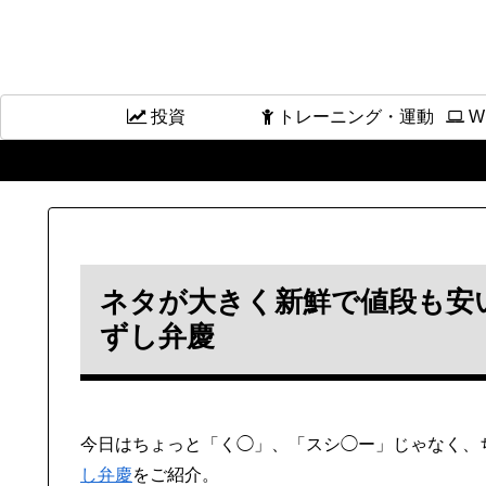
投資
トレーニング・運動
W
ネタが大きく新鮮で値段も安
ずし弁慶
今日はちょっと「く◯」、「スシ◯ー」じゃなく、
し弁慶
をご紹介。