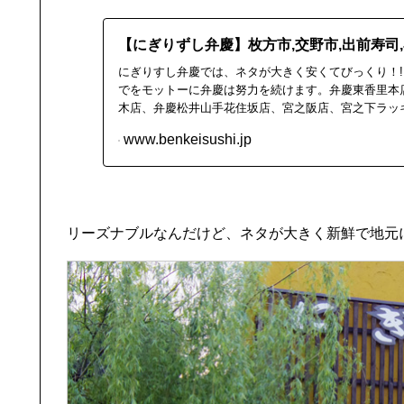
【にぎりずし弁慶】枚方市,交野市,出前寿司
にぎりすし弁慶では、ネタが大きく安くてびっくり！
でをモットーに弁慶は努力を続けます。弁慶東香里本
木店、弁慶松井山手花住坂店、宮之阪店、宮之下ラッ
しております。
www.benkeisushi.jp
リーズナブルなんだけど、ネタが大きく新鮮で地元