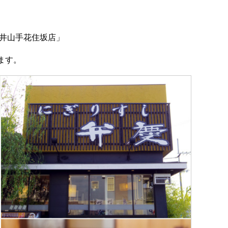
松井山手花住坂店」
ます。