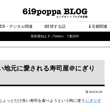
EB・デジタル関連
得する話
京都関連
更新通知は X（Twitter） で配信中
い地元に愛される寿司屋＠にぎり
2019.04.28
ちょっとだけ良い寿司を食べようという時に使う
にぎりず