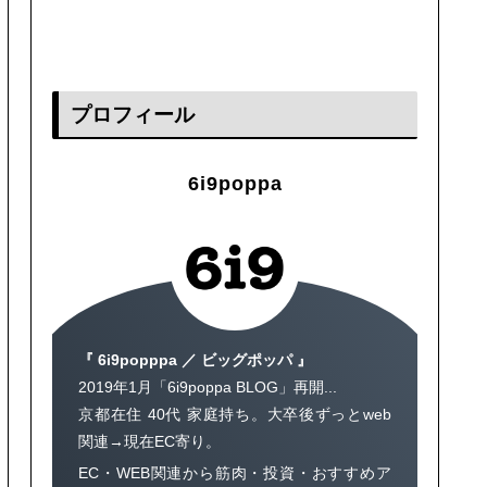
プロフィール
6i9poppa
『 6i9popppa ／ ビッグポッパ 』
2019年1月「6i9poppa BLOG」再開...
京都在住 40代 家庭持ち。大卒後ずっとweb
関連→現在EC寄り。
EC・WEB関連から筋肉・投資・おすすめア