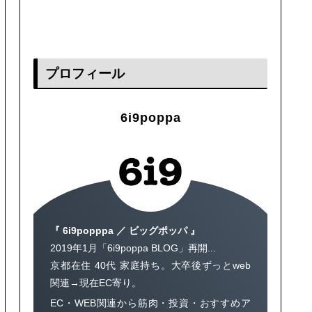
プロフィール
6i9poppa
『 6i9popppa ／ ビッグポッパ 』
2019年1月「6i9poppa BLOG」再開...
京都在住 40代 家庭持ち。大卒後ずっとweb
関連→現在EC寄り。
EC・WEB関連から筋肉・投資・おすすめア