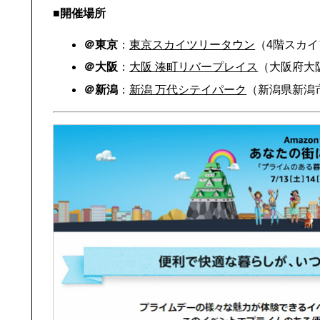
■
開催場所
＠東京
：
東京スカイツリータウン
（4階スカイ
＠大阪
：
大阪 湊町リバープレイス
（大阪府大阪
＠新潟
：
新潟 万代シテイパーク
（新潟県新潟市