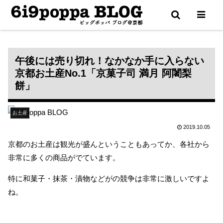
更新通知は X（Twitter） で配信中
午後には売り切れ！なかなか手に入らない
京都お土産No.1「京菓子司 満月 阿闍梨
餅」
お土産
2019.10.05
京都のお土産は観光が盛んということもあってか、各社から
非常に多くの商品がでています。
特に和菓子・抹茶・漬物などがの競争は非常に激しいですよ
ね。