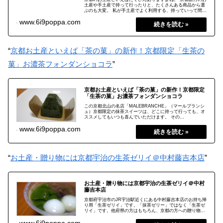
土産や手土産で持って行ったりと、たくさんある商品から選
ぶのも大変。 私が手土産でよく利用する、持っていって間違
いなかった商品は、 MALEBRANCHE（マールブランシュ）
2019.09.08
www.6i9poppa.com
のお濃茶ラングドシャ「茶の菓」です。 京土産として喜ばれ
ること間違いなし！
“
京都お土産といえば「茶の菓」の新作！京都限定「生茶の
菓」お濃茶フォンダンショコラ
”
京都お土産といえば「茶の菓」の新作！京都限定
「生茶の菓」お濃茶フォンダンショコラ
この京都北山の名店「MALEBRANCHE」（マールブランシ
ュ）京都限定の抹茶スイーツは、どこに持って行っても、オ
ススメしてもいつも喜んでいただけます。 その
「MALEBRANCHE」（マールブランシュ）から「生茶の
2019.09.10
www.6i9poppa.com
菓」が販売されているということで早速購入してきました。
贅沢に自宅用・贈り物・お土産・手土産とどのシーンでも恥
ずかしくない、私の中での京都No. 1スイーツ。 抹茶スイー
ツでも「茶の菓」と「生茶の菓」はオススメですよ！
“
お土産・贈り物には京都宇治の生茶ゼリイ＠中村藤吉本店
”
お土産・贈り物には京都宇治の生茶ゼリイ＠中村
藤吉本店
京都府宇治市のJR宇治駅近くにある中村藤吉本店のお持ち帰
り用「生茶ゼリイ」です。「抹茶ゼリー」ではなく「生茶ゼ
リイ」です。他府県の方はもちろん、京都の方への贈り物で
も喜ばれるのでオススメですよ。
2019.02.27