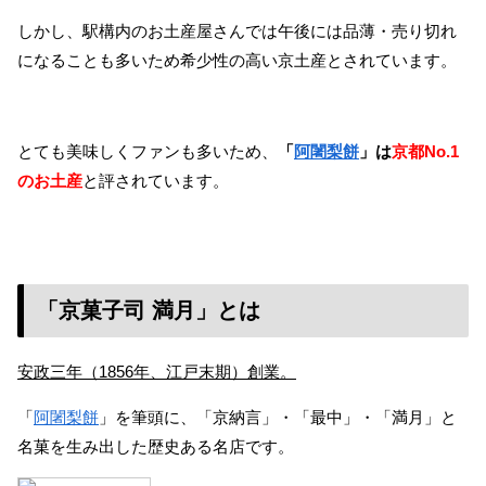
しかし、駅構内のお土産屋さんでは午後には品薄・売り切れ
になることも多いため希少性の高い京土産とされています。
とても美味しくファンも多いため、
「
阿闍梨餅
」は
京都No.1
のお土産
と評されています。
「京菓子司 満月」とは
安政三年（1856年、江戸末期）創業。
「
阿闍梨餅
」を筆頭に、「京納言」・「最中」・「満月」と
名菓を生み出した歴史ある名店です。