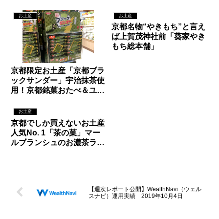
ショコラ
お土産
お土産
京都名物“やきもち”と言え
ば上賀茂神社前「葵家やき
もち総本舗」
京都限定お土産「京都ブラ
ックサンダー」宇治抹茶使
用！京都銘菓おたべ＆ユー
ラク共同開発！
お土産
京都でしか買えないお土産
人気No. 1「茶の菓」マー
ルブランシュのお濃茶ラン
グドシャ
【週次レポート公開】WealthNavi（ウェル
スナビ）運用実績 2019年10月4日