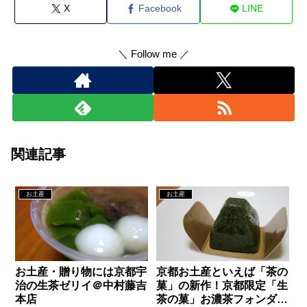
X
Facebook
LINE
＼ Follow me ／
関連記事
お土産
お土産
お土産・贈り物には京都宇
京都お土産といえば「茶の
治の生茶ゼリイ＠中村藤吉
菓」の新作！京都限定「生
本店
茶の菓」お濃茶フォンダン