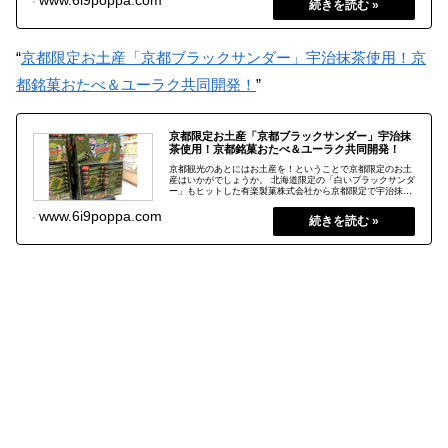
www.6i9poppa.com
“
京都限定お土産「京都ブラックサンダー」宇治抹茶使用！京
都銘菓おたべ＆ユーラク共同開発！
”
京都限定お土産「京都ブラックサンダー」宇治抹
茶使用！京都銘菓おたべ＆ユーラク共同開発！
京都観光のあとにはお土産を！ということで京都限定のお土
産はいかがでしょうか。 北海道限定の「白いブラックサンダ
ー」もヒットした有楽製菓株式会社から京都限定で宇治抹茶
版が誕生しました。 京都銘菓おたべとユーラクが共同開発し
2019.07.23
www.6i9poppa.com
た「京都ブラックサンダー」 宇治抹茶の苦味もしっかりと表
現されているし、ブラックサンダー特有のザクザク感もある
し、限定感もあってか一番好きな「ブラックサンダー」にな
りました！