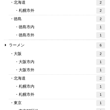
北海道
2
札幌市外
2
徳島
2
徳島市内
1
徳島市外
1
ラーメン
6
大阪
2
大阪市内
1
大阪市外
1
北海道
2
札幌市内
1
札幌市外
1
東京
1