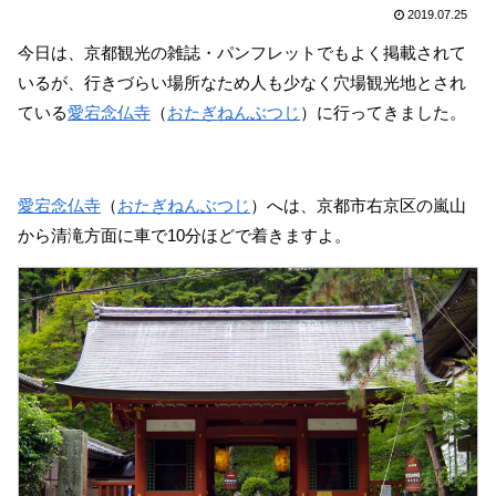
2019.07.25
今日は、京都観光の雑誌・パンフレットでもよく掲載されて
いるが、行きづらい場所なため人も少なく穴場観光地とされ
ている
愛宕念仏寺
（
おたぎねんぶつじ
）に行ってきました。
愛宕念仏寺
（
おたぎねんぶつじ
）へは、京都市右京区の嵐山
から清滝方面に車で10分ほどで着きますよ。