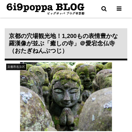
更新通知は X（Twitter） で配信中
京都の穴場観光地！1,200もの表情豊かな
羅漢像が並ぶ「癒しの寺」＠愛宕念仏寺
（おたぎねんぶつじ）
京都市右京区