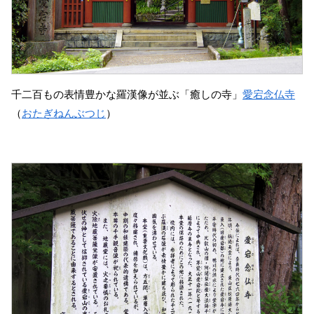
千二百もの表情豊かな羅漢像が並ぶ「癒しの寺」
愛宕念仏寺
（
おたぎねんぶつじ
）